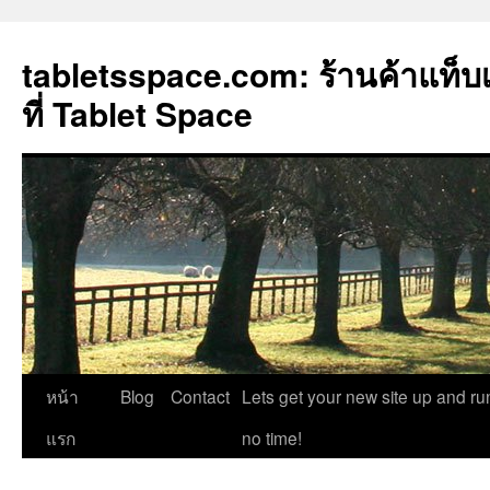
tabletsspace.com: ร้านค้าแท็บเ
ที่ Tablet Space
ข้าม
หน้า
Blog
Contact
Lets get your new site up and ru
ไป
แรก
no time!
ยัง