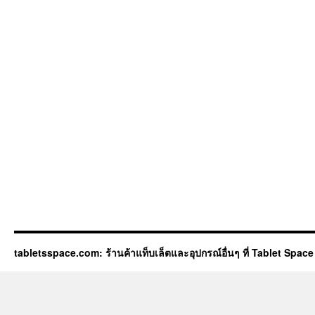
tabletsspace.com: ร้านค้าแท็บเล็ตและอุปกรณ์อื่นๆ ที่ Tablet Space