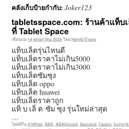
Joker123
คลังเก็บป้ายกำกับ:
เนื้อหา
tabletsspace.com: ร้านค้าแท็บเ
ที่ Tablet Space
เขียนบน
14 พฤษภาคม 2024
โดย
Harold Evans
แท็บเล็ตรุ่นไหนดี
แท็บเล็ตราคาไม่เกิน5000
แท็บเล็ตราคาไม่เกิน3000
แท็บเล็ตซัมซุง
แท็บเล็ต oppo
แท็บเล็ต huawei
แท็บเล็ตราคาถูก
แท็ บ เล็ ต ซัม ซุง รุ่นใหม่ล่าสุด
…
โพสท์ใน
918Kiss
,
ABA
,
ABAGroup2
,
Baccarat
,
Casino
,
funny18.