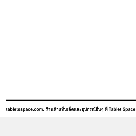
tabletsspace.com: ร้านค้าแท็บเล็ตและอุปกรณ์อื่นๆ ที่ Tablet Space