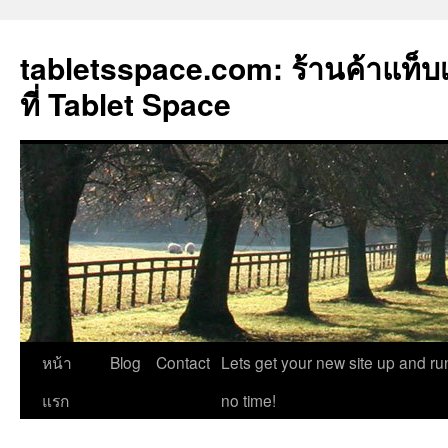
tabletsspace.com: ร้านค้าแท็บเ
ที่ Tablet Space
ข้าม
หน้า
Blog
Contact
Lets get your new site up and ru
ไป
แรก
no time!
ยัง