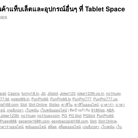
้าแท็บเล็ตและอุปกรณ์อื่นๆ ที่ Tablet Space
vans
arat
,
Casino
,
funny18.in
,
Jili
,
Jilislot
,
Joker123
,
joker123th.co.in
,
no1huay
,
77.ltd
,
pgslot99.in
,
PunPro66
,
PunPro66.tv
,
PunPro777
,
PunPro777.us
,
rat168.com
,
Slot
,
Slot Online
,
Slotxo
,
คาสิโน
,
คาสิโนออนไลน์
,
บาคาร่า
,
บาคา
ลน์
,
เกมยิงปลา
,
เว็บพนัน
,
เว็บพนันออนไลน์
|
ติดป้ายกำกับ
918Kiss
,
ABA
,
,
Joker123th
,
no1huay
,
no1huay.com
,
PG
,
PG Slot
,
PGSlot
,
PunPro66
,
Pussy888
,
sagame168th.com
,
sexybaccarat168.com
,
Slot
,
Slot Online
,
าคาร่าออนไลน์
,
พนันออนไลน์
,
สล็อต
,
สล็อตออนไลน์
,
เกมยิงปลา
,
เว็บพนัน
,
เว็บ
om: