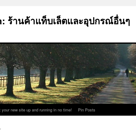
 ร้านค้าแท็บเล็ตและอุปกรณ์อื่นๆ
t your new site up and running in no time!
Pin Posts